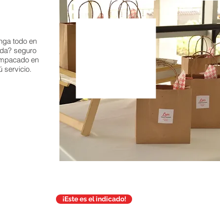
enga todo en
ida? seguro
 empacado en
ú servicio.
¡Este es el indicado!