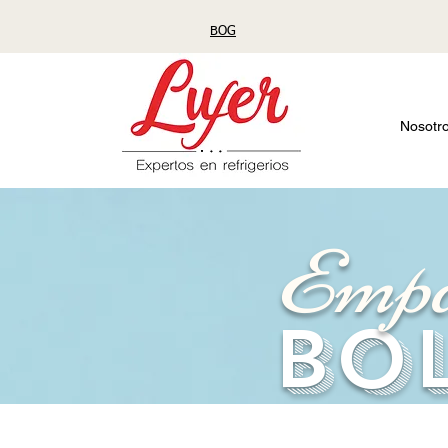
BOG
Nosotr
Empa
Bo