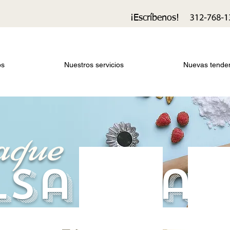
¡Escríbenos!
os
Nuestros servicios
Nuevas tende
que
lsa kraf